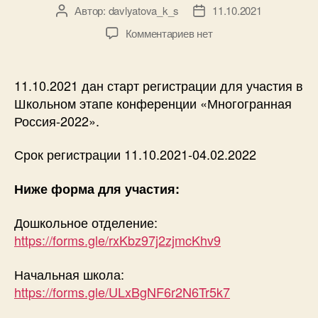
Автор:
davlyatova_k_s
11.10.2021
Автор
Дата
записи
записи
к
Комментариев
нет
записи
Старт
регистрации
11.10.2021 дан старт регистрации для участия в
Школьного
Школьном этапе конференции «Многогранная
этапа
Россия-2022».
конференции
Срок регистрации 11.10.2021-04.02.2022
Ниже форма для участия:
Дошкольное отделение:
https://forms.gle/rxKbz97j2zjmcKhv9
Начальная школа:
https://forms.gle/ULxBgNF6r2N6Tr5k7