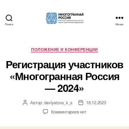
Поиск
Меню
Многогранная
Россия
Рубрики
ПОЛОЖЕНИЕ И КОНФЕРЕНЦИИ
Регистрация участников
«Многогранная Россия
— 2024»
Автор:
davlyatova_k_s
18.12.2023
Автор
Дата
записи
записи
к
Комментариев
нет
записи
Регистрация