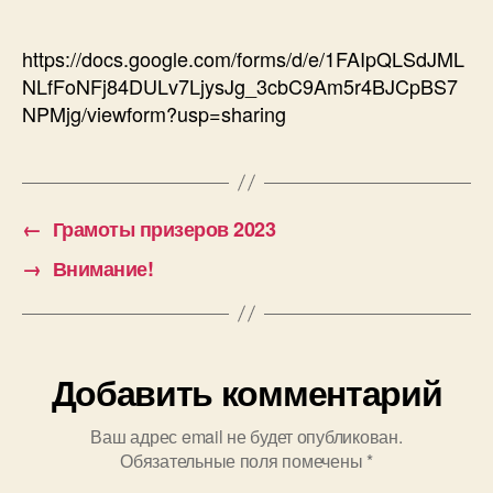
участников
«Многогранная
Россия
https://docs.google.com/forms/d/e/1FAIpQLSdJML
—
NLfFoNFj84DULv7LjysJg_3cbC9Am5r4BJCpBS7
2024»
NPMjg/viewform?usp=sharing
←
Грамоты призеров 2023
→
Внимание!
Добавить комментарий
Ваш адрес email не будет опубликован.
Обязательные поля помечены
*